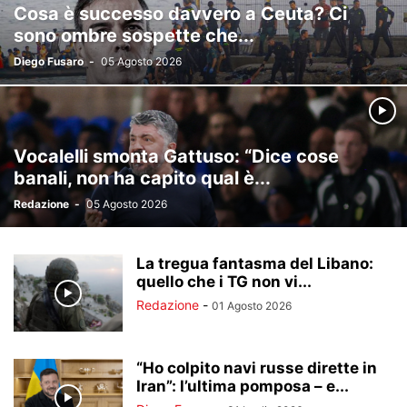
Cosa è successo davvero a Ceuta? Ci
sono ombre sospette che...
Diego Fusaro
-
05 Agosto 2026
Vocalelli smonta Gattuso: “Dice cose
banali, non ha capito qual è...
Redazione
-
05 Agosto 2026
La tregua fantasma del Libano:
quello che i TG non vi...
Redazione
-
01 Agosto 2026
“Ho colpito navi russe dirette in
Iran”: l’ultima pomposa – e...