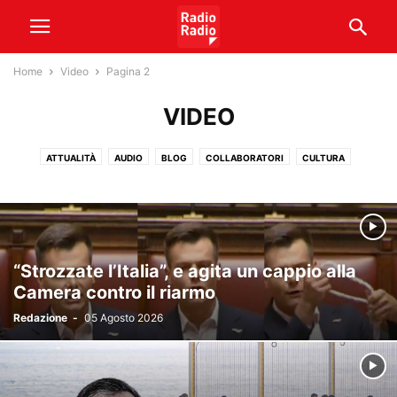
Home
Video
Pagina 2
VIDEO
ATTUALITÀ
AUDIO
BLOG
COLLABORATORI
CULTURA
GIOCHI DA TAVOLO
METEO
NOTIZIE
PODCAST
SENATO
SPONSORIZZATO
SPORT
TEAM
TRADING
VIDEO
“Strozzate l’Italia”, e agita un cappio alla
Camera contro il riarmo
Redazione
-
05 Agosto 2026