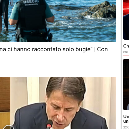
Ch
gna ci hanno raccontato solo bugie” | Con
08 L
Un
un
22 