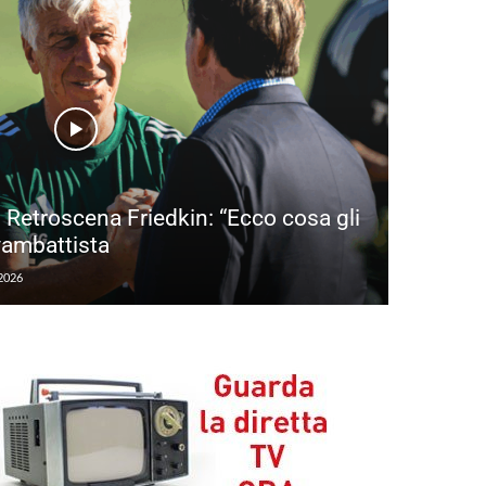
! Retroscena Friedkin: “Ecco cosa gli
vambattista
2026