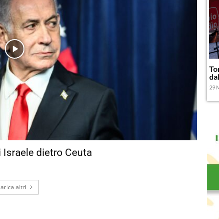
To
da
29 
Israele dietro Ceuta
arica altri