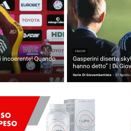
CALCIO
ei incoerente! Quando
Gasperini diserta sky
hanno detto” | Di Gio
Ilario Di Giovambattista
-
07 Agosto 