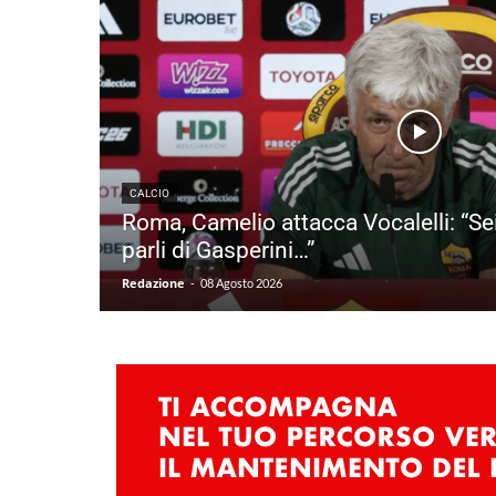
CALCIO
Roma, Camelio attacca Vocalelli: “S
parli di Gasperini…”
Redazione
-
08 Agosto 2026