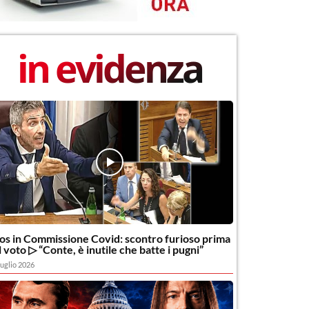
in evidenza
os in Commissione Covid: scontro furioso prima
l voto ▷ “Conte, è inutile che batte i pugni”
uglio 2026