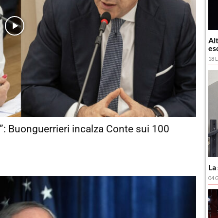
Al
es
18 L
”: Buonguerrieri incalza Conte sui 100
La 
04 