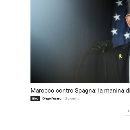
Marocco contro Spagna: la manina di 
-
Diego Fusaro
2 giorni fa
Blog
C