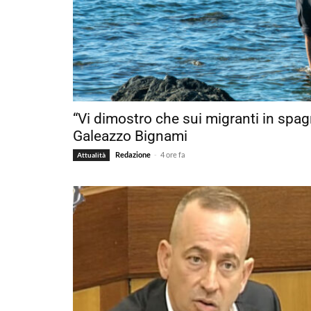
“Vi dimostro che sui migranti in spa
Galeazzo Bignami
-
Redazione
4 ore fa
Attualità