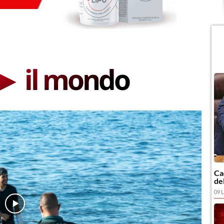
 ► il mondo
Ca
de
09 L