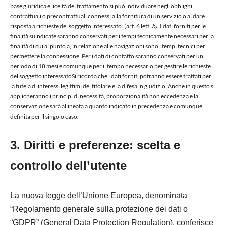
base giuridica e liceità del trattamento si può individuare negli obblighi
contrattuali o precontrattuali connessi alla fornitura di un servizio o al dare
risposta a richieste del soggetto interessato. (art. 6 lett.
b)
. I dati forniti per le
finalità suindicate saranno conservati per i tempi tecnicamente necessari per la
finalità di cui al punto a, in relazione alle navigazioni sono i tempi tecnici per
permettere la connessione. Per i dati di contatto saranno conservati per un
periodo di 18 mesi e comunque per il tempo necessario per gestire le richieste
del soggetto interessatoSi ricorda che i dati forniti potranno essere trattati per
la tutela di interessi legittimi del titolare e la difesa in giudizio. Anche in questo si
applicheranno i principi di necessità, proporzionalità non eccedenza e la
conservazione sarà allineata a quanto indicato in precedenza e comunque
definita per il singolo caso.
3. Diritti e preferenze: scelta e
controllo dell’utente
La nuova legge dell’Unione Europea, denominata
“Regolamento generale sulla protezione dei dati o
“GDPR” (General Data Protection Regulation), conferisce