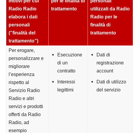
motivi per cui
per le finalità di
personali
Radio Radio
trattamento
utilizzati da
Radio
elabora i dati
Radio
per le
personali
finalità di
(“finalità del
trattamento
trattamento”)
Per erogare,
Esecuzione
Dati di
personalizzare e
di un
registrazione
migliorare
contratto
account
l’esperienza
Interessi
Dati di utilizzo
rispetto al
legittimi
del servizio
Servizio Radio
Radio e altri
servizi e prodotti
offerti da Radio
Radio, ad
esempio