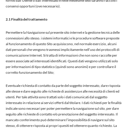
forniti dall’Utente o dall’Interessato e nelle medesime sedi saranno raccolti i
consensi opportuni (ove necessario).
2.1 Finalità del trattamento
Permettere la Navigazione sul presente sito internet e la gestione tecnica delle
connessioni allo stesso. i sistemi informatici e le procedure software preposte
al funzionamento di questo Sito acquisiscono, nel normale esercizio, alcuni
dati personali che vengono trasmessi implicitamente nell’uso dei protocolli di
comunicazione Internet. Si tratta di informazioni che non sono raccolte per
essere associate ad interessati identificati. Questi dati vengono utilizzati solo
per informazioni di tipo statistico (quindi sono anonimi) e per controllare il
corretto funzionamento del Sito;
Eventuale richiesta di contatto da parte del soggetto interessato, dare risposta
alle stesse e dare seguito alle richieste di assistenza e alle necessità di clienti ed
utenti. Per tale attività sono trattati solo i dati comunicati dal soggetto
interessato in relazione ai servizi offerti dal titolare. I dati richiesti per le finalità
indicate sono necessari per poter permettere la navigazione sul sito, per dare
seguito alle richieste di contatto e/o prenotazione del soggetto interessato. Il
mancato conferimento può determinare l’impossibilità di navigare sul sito
stesso, di ottenere risposta ai propri quesiti ed ottenere quanto richiesto. La