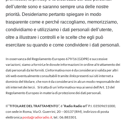
dell’utente sono e saranno sempre una delle nostre
priorità. Desideriamo pertanto spiegare in modo
trasparente come e perché raccogliamo, memorizziamo,
condividiamo e utilizziamo i dati personali dell’utente,
oltre a illustrare i controlli e le scelte che egli può
esercitare su quando e come condividere i dati personali.
In osservanza del Regolamento Europeo 679/16 (GDPR) e successive
variazioni, siamo a fornirLe le dovute informazioni in ordine al trattamento dei
dati personali da lei forniti. L’informativa non è da considerarsi valida per altri
siti web eventualmente consultabili tramite
links
presenti sui siti internet a
dominio del titolare, che non è da considerarsi in alcun modo responsabile dei
siti internet dei terzi. Si tratta di un’informativa resa ai sensi dell’Art. 13 del
Regolamento Europeo in materia di protezione dei dati personali.
Il “
TITOLARE DEL TRATTAMENTO
”, è “
Radio Radio srl
” P.I. 03509651000,
con sede in Roma, Via O. Guerrini, 20 – 00137 (RM), indirizzo di posta
elettronica
posta@radioradio.it
, tel.: 06.883301.