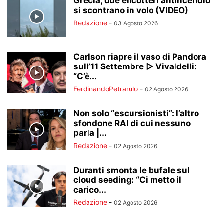
Grecia, due elicotteri antincendio
si scontrano in volo (VIDEO)
Redazione
-
03 Agosto 2026
Carlson riapre il vaso di Pandora
sull’11 Settembre ▷ Vivaldelli:
“C’è...
FerdinandoPetrarulo
-
02 Agosto 2026
Non solo “escursionisti”: l’altro
sfondone RAI di cui nessuno
parla |...
Redazione
-
02 Agosto 2026
Duranti smonta le bufale sul
cloud seeding: “Ci metto il
carico...
Redazione
-
02 Agosto 2026