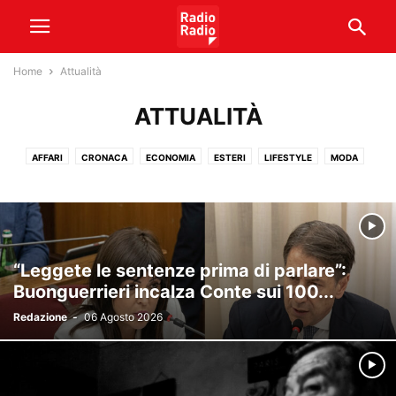
Home
Attualità
ATTUALITÀ
AFFARI
CRONACA
ECONOMIA
ESTERI
LIFESTYLE
MODA
POLITICA
SALUTE
TECNOLOGIA
VATICANO
VIAGGI
“Leggete le sentenze prima di parlare”:
Buonguerrieri incalza Conte sui 100...
Redazione
-
06 Agosto 2026