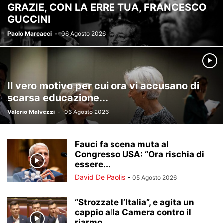
GRAZIE, CON LA ERRE TUA, FRANCESCO
GUCCINI
Paolo Marcacci
-
06 Agosto 2026
Il vero motivo per cui ora vi accusano di
scarsa educazione...
Valerio Malvezzi
-
06 Agosto 2026
Fauci fa scena muta al
Congresso USA: “Ora rischia di
essere...
David De Paolis
-
05 Agosto 2026
“Strozzate l’Italia”, e agita un
cappio alla Camera contro il
riarmo