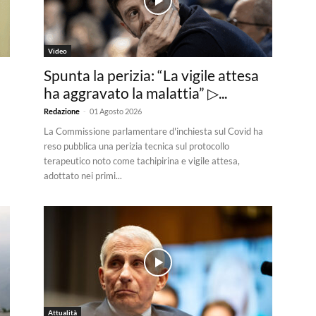
Video
Spunta la perizia: “La vigile attesa
ha aggravato la malattia” ▷...
-
Redazione
01 Agosto 2026
La Commissione parlamentare d'inchiesta sul Covid ha
reso pubblica una perizia tecnica sul protocollo
terapeutico noto come tachipirina e vigile attesa,
adottato nei primi...
Attualità