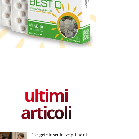
ultimi
articoli
“Leggete le sentenze prima di