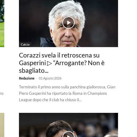
Calcio
Corazzi svela il retroscena su
Gasperini ▷ “Arrogante? Non è
sbagliato...
-
Redazione
01 Agosto 2026
Terminato il primo anno sulla panchina giallorossa, Gian
ro
Piero Gasperini ha riportato la Roma in Champions
League dopo che il club ha chiuso il...