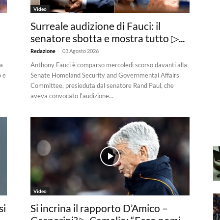
Video
Surreale audizione di Fauci: il
senatore sbotta e mostra tutto ▷...
-
Redazione
03 Agosto 2026
a
Anthony Fauci è comparso mercoledì scorso davanti alla
o e
Senate Homeland Security and Governmental Affairs
Committee, presieduta dal senatore Rand Paul, che
aveva convocato l'audizione...
Video
si
Si incrina il rapporto D’Amico –