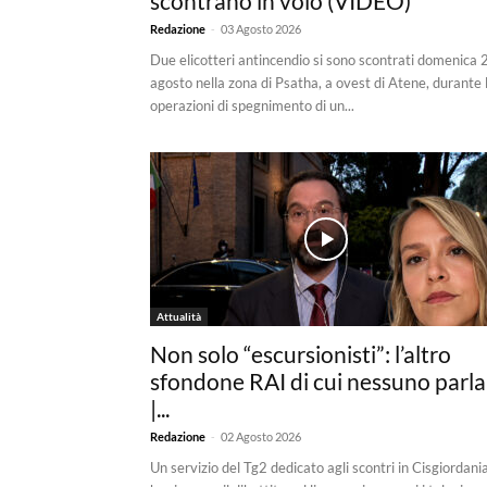
scontrano in volo (VIDEO)
-
Redazione
03 Agosto 2026
Due elicotteri antincendio si sono scontrati domenica 
agosto nella zona di Psatha, a ovest di Atene, durante 
operazioni di spegnimento di un...
Attualità
Non solo “escursionisti”: l’altro
sfondone RAI di cui nessuno parla
|...
-
Redazione
02 Agosto 2026
Un servizio del Tg2 dedicato agli scontri in Cisgiordani