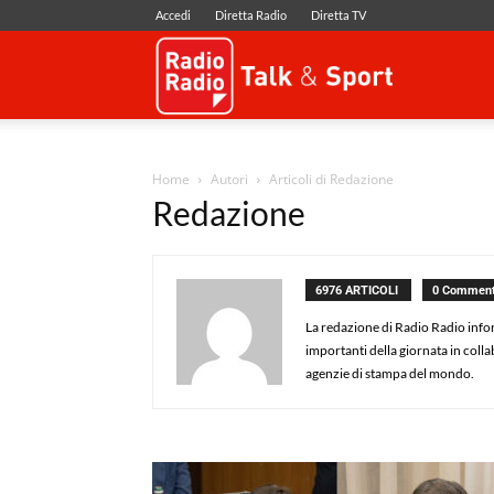
Accedi
Diretta Radio
Diretta TV
Radio
Radio
Home
Autori
Articoli di Redazione
Redazione
6976 ARTICOLI
0 Comment
La redazione di Radio Radio infor
importanti della giornata in coll
agenzie di stampa del mondo.