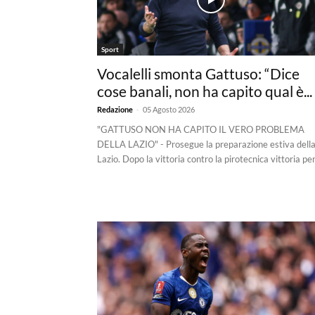
Sport
Vocalelli smonta Gattuso: “Dice
cose banali, non ha capito qual è...
-
Redazione
05 Agosto 2026
"GATTUSO NON HA CAPITO IL VERO PROBLEMA
DELLA LAZIO" - Prosegue la preparazione estiva dell
Lazio. Dopo la vittoria contro la pirotecnica vittoria per.