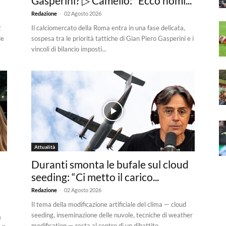
Gasperini? ▷ Camelio: “Ecco nomi...
-
Redazione
02 Agosto 2026
2
Il calciomercato della Roma entra in una fase delicata,
le
sospesa tra le priorità tattiche di Gian Piero Gasperini e i
vincoli di bilancio imposti...
Attualità
Duranti smonta le bufale sul cloud
seeding: “Ci metto il carico...
-
Redazione
02 Agosto 2026
Il tema della modificazione artificiale del clima — cloud
seeding, inseminazione delle nuvole, tecniche di weather
a
modification — resta al centro di un dibattito...