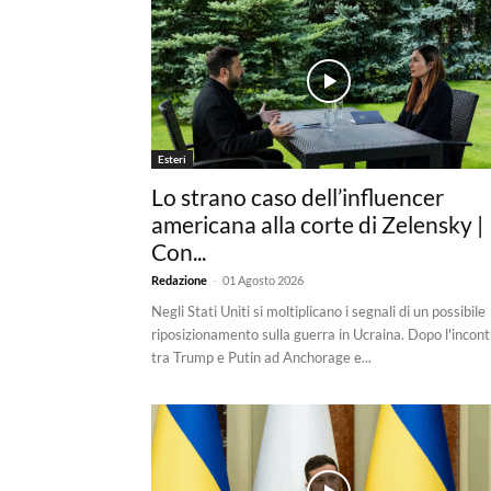
Esteri
Lo strano caso dell’influencer
americana alla corte di Zelensky |
Con...
-
Redazione
01 Agosto 2026
Negli Stati Uniti si moltiplicano i segnali di un possibile
riposizionamento sulla guerra in Ucraina. Dopo l'incont
tra Trump e Putin ad Anchorage e...