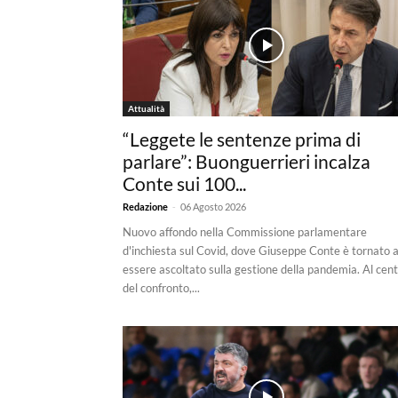
Attualità
“Leggete le sentenze prima di
parlare”: Buonguerrieri incalza
Conte sui 100...
-
Redazione
06 Agosto 2026
Nuovo affondo nella Commissione parlamentare
d'inchiesta sul Covid, dove Giuseppe Conte è tornato 
essere ascoltato sulla gestione della pandemia. Al cen
del confronto,...