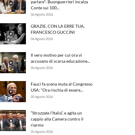
parlare”: Buonguerrieri incalza
Conte sui 100...
06 Agosto 2026
GRAZIE, CON LA ERRE TUA,
FRANCESCO GUCCINI
06 Agosto 2026
Il vero motivo per cui ora vi
accusano di scarsa educazione...
06 Agosto 2026
Fauci fa scena muta al Congresso
USA: “Ora rischia di essere...
05 Agosto 2026
“Strozzate l’Italia”, e agita un
cappio alla Camera contro il
riarmo
05 Agosto 2026