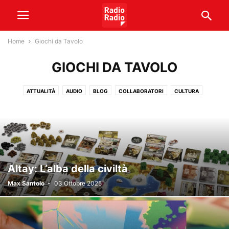
Home
Giochi da Tavolo
GIOCHI DA TAVOLO
ATTUALITÀ
AUDIO
BLOG
COLLABORATORI
CULTURA
GIOCHI DA TAVOLO
METEO
NOTIZIE
PODCAST
SENATO
SPONSORIZZATO
SPORT
TEAM
TRADING
VIDEO
Altay: L’alba della civiltà
Max Santolo
-
03 Ottobre 2025