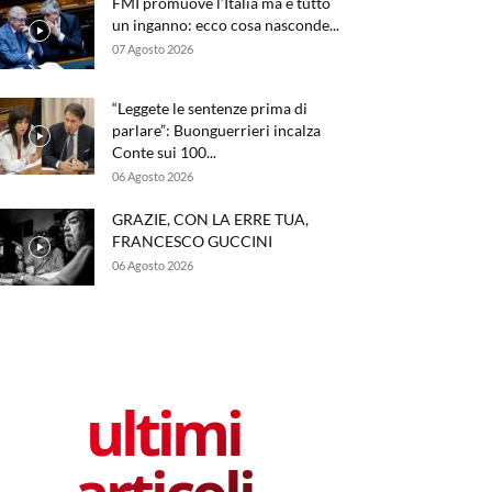
FMI promuove l’Italia ma è tutto
un inganno: ecco cosa nasconde...
07 Agosto 2026
“Leggete le sentenze prima di
parlare”: Buonguerrieri incalza
Conte sui 100...
06 Agosto 2026
GRAZIE, CON LA ERRE TUA,
FRANCESCO GUCCINI
06 Agosto 2026
ultimi