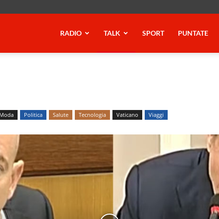
RADIO
TALK
SPORT
PUNTATE
Moda
Politica
Salute
Tecnologia
Vaticano
Viaggi