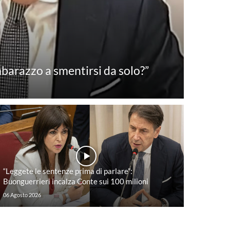
barazzo a smentirsi da solo?”
“Leggete le sentenze prima di parlare”:
Buonguerrieri incalza Conte sui 100 milioni
06 Agosto 2026