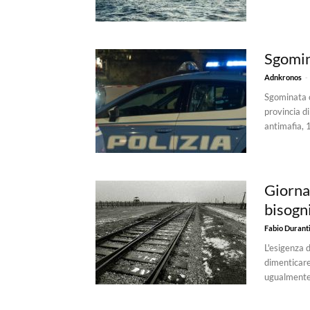
Sgomin
-
Adnkronos
Sgominata c
provincia di
antimafia, 1
Giorna
bisogn
Fabio Durant
L'esigenza d
dimenticare
ugualmente.