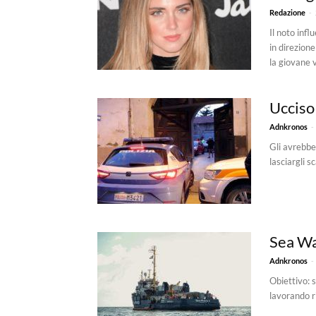
-
Redazione
Il noto infl
in direzion
la giovane vi
Ucciso 
-
Adnkronos
Gli avrebbe
lasciargli s
Sea Wa
-
Adnkronos
Obiettivo: s
lavorando r