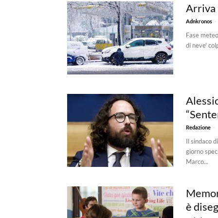
Arriva 
-
Adnkronos
Fase meteo 
di neve' col
Alessio
“Sente
-
Redazione
Il sindaco d
giorno speci
Marco...
Memori
è dise