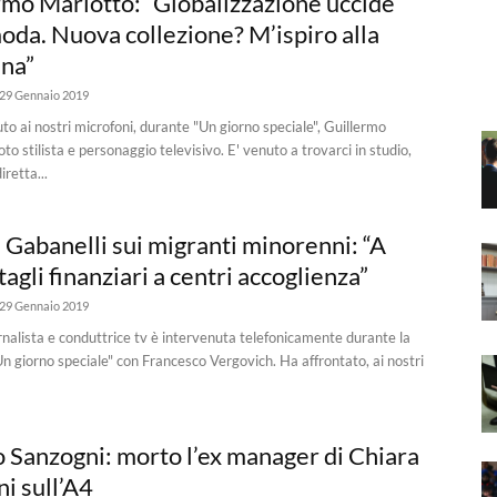
rmo Mariotto: “Globalizzazione uccide
moda. Nuova collezione? M’ispiro alla
na”
29 Gennaio 2019
uto ai nostri microfoni, durante "Un giorno speciale", Guillermo
to stilista e personaggio televisivo. E' venuto a trovarci in studio,
iretta...
 Gabanelli sui migranti minorenni: “A
agli finanziari a centri accoglienza”
29 Gennaio 2019
rnalista e conduttrice tv è intervenuta telefonicamente durante la
"Un giorno speciale" con Francesco Vergovich. Ha affrontato, ai nostri
o Sanzogni: morto l’ex manager di Chiara
i sull’A4