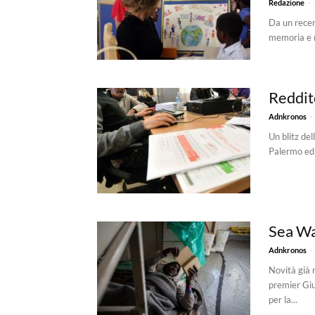
-
Redazione
Da un recen
memoria e ri
Reddito
-
Adnkronos
Un blitz del
Palermo ed e
Sea Wa
-
Adnkronos
Novità già 
premier Gi
per la...