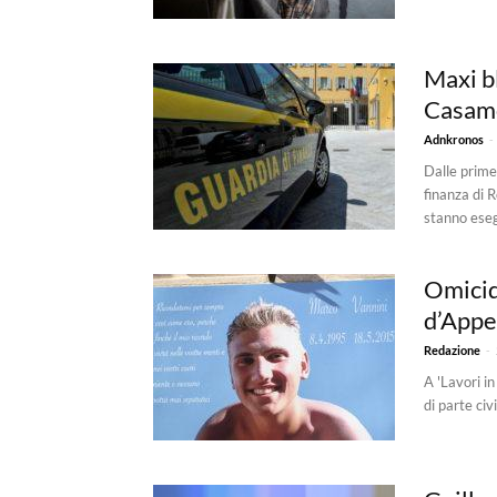
Maxi b
Casam
-
Adnkronos
Dalle prime 
finanza di 
stanno eseg
Omicid
d’Appel
-
Redazione
A 'Lavori i
di parte civ