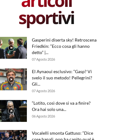
articoli
sportivi
Gasperini diserta sky! Retroscena
Friedkin: “Ecco cosa gli hanno
detto” |...
07 Agosto 2026
El Aynaoui esclusivo: “Gasp? Vi
svelo il suo metodo! Pellegrini?
Gli...
07 Agosto 2026
“Lotito, così dove si va a finire?
Ora hai solo una...
06 Agosto 2026
Vocalelli smonta Gattuso: “Dice
cose banali, non ha capito qual è...