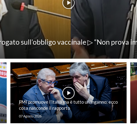
gato sull’obbligo vaccinale ▷ “Non prova im
FMI promuove l’Italia ma è tutto un inganno: ecco
cosa nasconde il rapporto
07 Agosto 2026