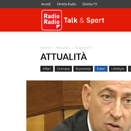
Accedi
Diretta Radio
Diretta TV
Radio
Radio
Home
Attualità
Pagina 811
ATTUALITÀ
Affari
Cronaca
Economia
Esteri
LifeStyle