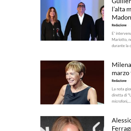
Guille
l’alta 
Madon
-
Redazione
E' interven
Mariotto, no
durante la d
Milena
marzo t
-
Redazione
La nota gio
diretta di 
microfoni,...
Alessi
Ferragn