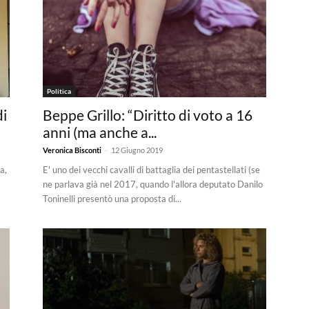
Politica
di
Beppe Grillo: “Diritto di voto a 16
anni (ma anche a...
-
Veronica Bisconti
12 Giugno 2019
a,
E' uno dei vecchi cavalli di battaglia dei pentastellati (se
ne parlava già nel 2017, quando l'allora deputato Danilo
Toninelli presentò una proposta di...