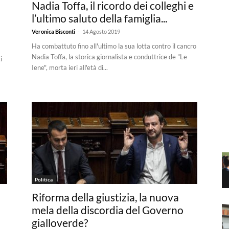
Nadia Toffa, il ricordo dei colleghi e
l’ultimo saluto della famiglia...
-
Veronica Bisconti
14 Agosto 2019
Ha combattuto fino all'ultimo la sua lotta contro il cancro
Nadia Toffa, la storica giornalista e conduttrice de "Le
i
Iene", morta ieri all'età di...
Politica
Riforma della giustizia, la nuova
mela della discordia del Governo
gialloverde?