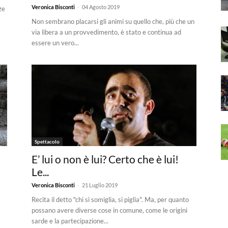
-
Veronica Bisconti
04 Agosto 2019
ze
Non sembrano placarsi gli animi su quello che, più che un
via libera a un provvedimento, è stato e continua ad
essere un vero...
Spettacolo
E’ lui o non è lui? Certo che è lui!
Le...
-
Veronica Bisconti
21 Luglio 2019
Recita il detto "chi si somiglia, si piglia". Ma, per quanto
possano avere diverse cose in comune, come le origini
sarde e la partecipazione...