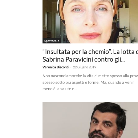
Spettacolo
“Insultata per la chemio”. La lotta 
Sabrina Paravicini contro gli...
-
Veronica Bisconti
22 Giugno 2019
Non nascondiamocelo: la vita ci mette spesso alla prov
spesso sotto più aspetti e forme. Ma, quando a venir
meno è la salute e...