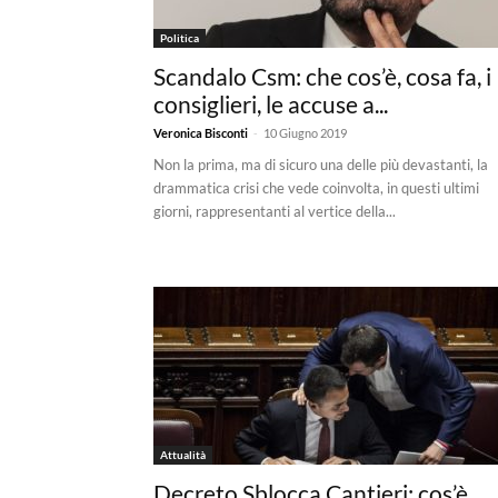
Politica
Scandalo Csm: che cos’è, cosa fa, i
consiglieri, le accuse a...
-
Veronica Bisconti
10 Giugno 2019
Non la prima, ma di sicuro una delle più devastanti, la
drammatica crisi che vede coinvolta, in questi ultimi
giorni, rappresentanti al vertice della...
Attualità
Decreto Sblocca Cantieri: cos’è,