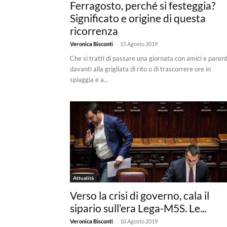
Ferragosto, perché si festeggia?
Significato e origine di questa
ricorrenza
-
Veronica Bisconti
15 Agosto 2019
Che si tratti di passare una giornata con amici e parent
davanti alla grigliata di rito o di trascorrere ore in
spiaggia e a...
Attualità
Verso la crisi di governo, cala il
sipario sull’era Lega-M5S. Le...
-
Veronica Bisconti
10 Agosto 2019