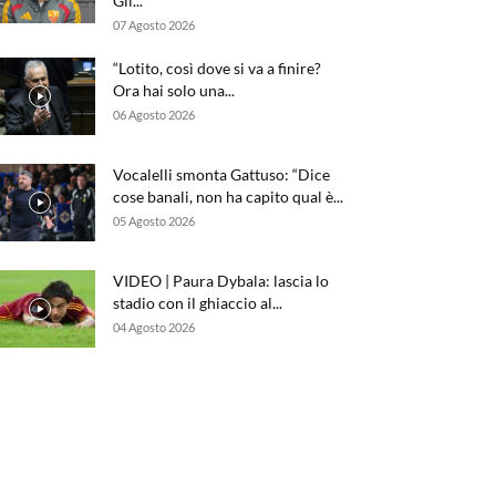
Gli...
07 Agosto 2026
“Lotito, così dove si va a finire?
Ora hai solo una...
06 Agosto 2026
Vocalelli smonta Gattuso: “Dice
cose banali, non ha capito qual è...
05 Agosto 2026
VIDEO | Paura Dybala: lascia lo
stadio con il ghiaccio al...
04 Agosto 2026