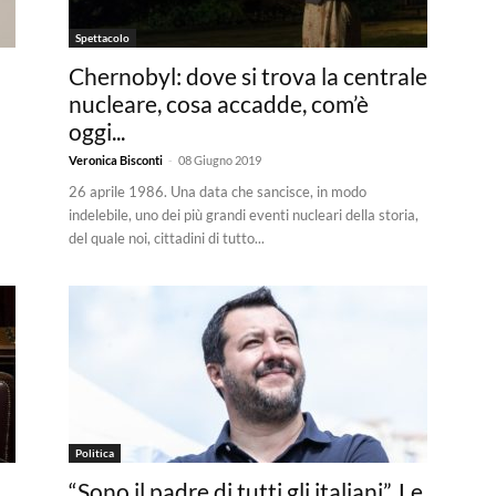
Spettacolo
Chernobyl: dove si trova la centrale
nucleare, cosa accadde, com’è
oggi...
-
Veronica Bisconti
08 Giugno 2019
26 aprile 1986. Una data che sancisce, in modo
indelebile, uno dei più grandi eventi nucleari della storia,
del quale noi, cittadini di tutto...
Politica
“Sono il padre di tutti gli italiani”. Le