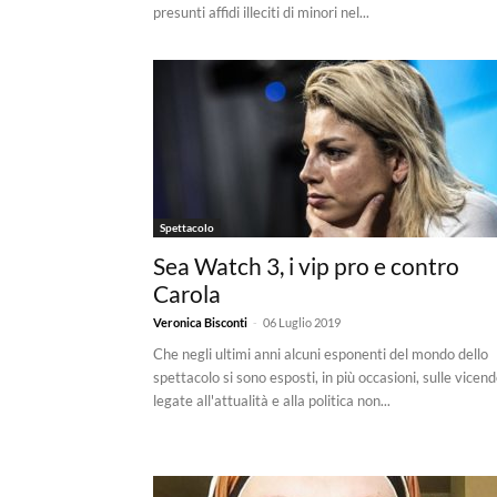
presunti affidi illeciti di minori nel...
Spettacolo
Sea Watch 3, i vip pro e contro
Carola
-
Veronica Bisconti
06 Luglio 2019
Che negli ultimi anni alcuni esponenti del mondo dello
spettacolo si sono esposti, in più occasioni, sulle vicen
legate all'attualità e alla politica non...