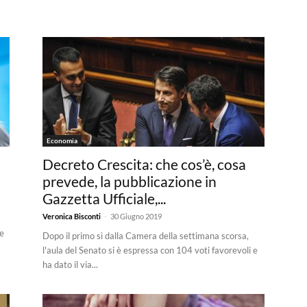
Economia
Decreto Crescita: che cos’è, cosa
prevede, la pubblicazione in
Gazzetta Ufficiale,...
-
Veronica Bisconti
30 Giugno 2019
de
Dopo il primo sì dalla Camera della settimana scorsa,
l'aula del Senato si è espressa con 104 voti favorevoli e
ha dato il via...