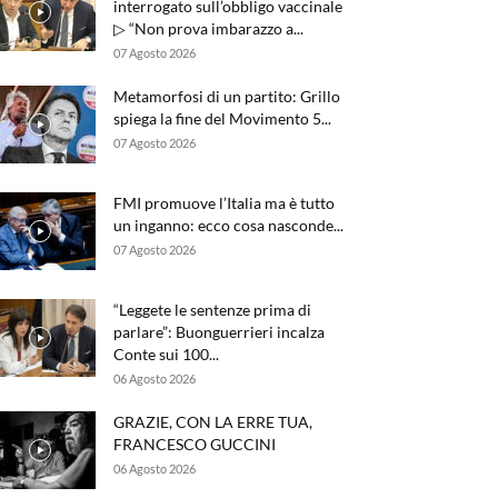
interrogato sull’obbligo vaccinale
▷ “Non prova imbarazzo a...
07 Agosto 2026
Metamorfosi di un partito: Grillo
spiega la fine del Movimento 5...
07 Agosto 2026
FMI promuove l’Italia ma è tutto
un inganno: ecco cosa nasconde...
07 Agosto 2026
“Leggete le sentenze prima di
parlare”: Buonguerrieri incalza
Conte sui 100...
06 Agosto 2026
GRAZIE, CON LA ERRE TUA,
FRANCESCO GUCCINI
06 Agosto 2026