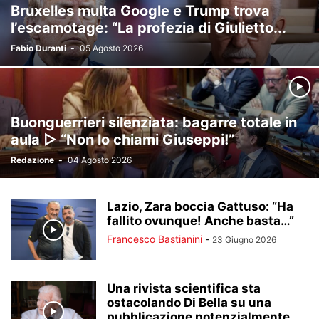
Bruxelles multa Google e Trump trova
l’escamotage: “La profezia di Giulietto...
Fabio Duranti
-
05 Agosto 2026
Buonguerrieri silenziata: bagarre totale in
aula ▷ “Non lo chiami Giuseppi!”
Redazione
-
04 Agosto 2026
Lazio, Zara boccia Gattuso: “Ha
fallito ovunque! Anche basta…”
Francesco Bastianini
-
23 Giugno 2026
Una rivista scientifica sta
ostacolando Di Bella su una
pubblicazione potenzialmente...