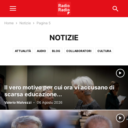
Home
Notizie
Pagina 5
NOTIZIE
ATTUALITÀ
AUDIO
BLOG
COLLABORATORI
CULTURA
GIOCHI DA TAVOLO
METEO
NOTIZIE
PODCAST
SENATO
SPONSORIZZATO
SPORT
TEAM
TRADING
VIDEO
Il vero motivo per cui ora vi accusano di
scarsa educazione...
Valerio Malvezzi
-
06 Agosto 2026