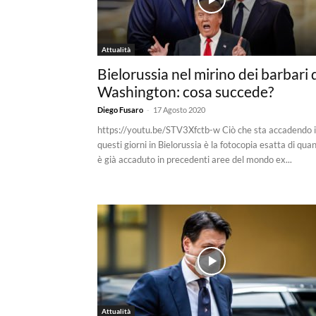
Attualità
Bielorussia nel mirino dei barbari 
Washington: cosa succede?
-
Diego Fusaro
17 Agosto 2020
https://youtu.be/STV3Xfctb-w Ciò che sta accadendo 
questi giorni in Bielorussia è la fotocopia esatta di qua
è già accaduto in precedenti aree del mondo ex...
Attualità