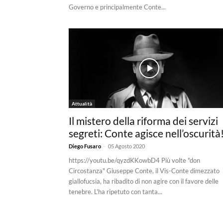
Governo e principalmente Conte...
Attualità
Il mistero della riforma dei servizi
segreti: Conte agisce nell’oscurità
-
Diego Fusaro
05 Agosto 2020
https://youtu.be/qyzdKKowbD4 Più volte "don
Circostanza" Giuseppe Conte, il Vis-Conte dimezzato
giallofucsia, ha ribadito di non agire con il favore delle
tenebre. L'ha ripetuto con tanta...