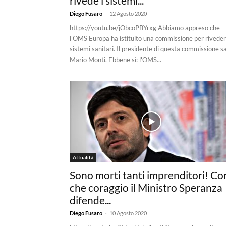
rivede i sistemi...
-
Diego Fusaro
12 Agosto 2020
https://youtu.be/jObcoPBYrxg Abbiamo appreso che
l'OMS Europa ha istituito una commissione per riveder
sistemi sanitari. Il presidente di questa commissione s
Mario Monti. Ebbene sì: l'OMS...
Attualità
Sono morti tanti imprenditori! Co
che coraggio il Ministro Speranza
difende...
-
Diego Fusaro
10 Agosto 2020