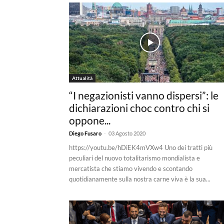
Attualità
“I negazionisti vanno dispersi”: le
dichiarazioni choc contro chi si
oppone...
-
Diego Fusaro
03 Agosto 2020
https://youtu.be/hDiEK4mVXw4 Uno dei tratti più
peculiari del nuovo totalitarismo mondialista e
mercatista che stiamo vivendo e scontando
quotidianamente sulla nostra carne viva è la sua...