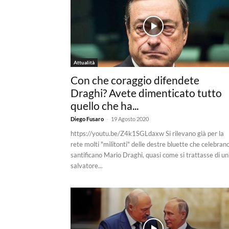
Attualità
Con che coraggio difendete
Draghi? Avete dimenticato tutto
quello che ha...
-
Diego Fusaro
19 Agosto 2020
https://youtu.be/Z4k1SGLdaxw Si rilevano già per la
rete molti "militonti" delle destre bluette che celebran
santificano Mario Draghi, quasi come si trattasse di un
salvatore...