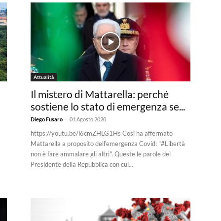
Attualità
Il mistero di Mattarella: perché
sostiene lo stato di emergenza se...
-
Diego Fusaro
01 Agosto 2020
https://youtu.be/l6cmZHLG1Hs Così ha affermato
Mattarella a proposito dell'emergenza Covid: "#Libertà
non è fare ammalare gli altri". Queste le parole del
Presidente della Repubblica con cui...