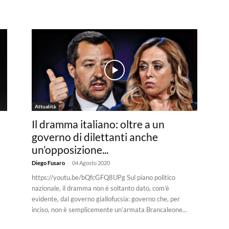
Attualità
Il dramma italiano: oltre a un
!
governo di dilettanti anche
un’opposizione...
-
Diego Fusaro
04 Agosto 2020
https://youtu.be/bQfcGFQ8UPg Sul piano politico
nazionale, il dramma non è soltanto dato, com’è
evidente, dal governo giallofucsia: governo che, per
inciso, non è semplicemente un’armata Brancaleone...