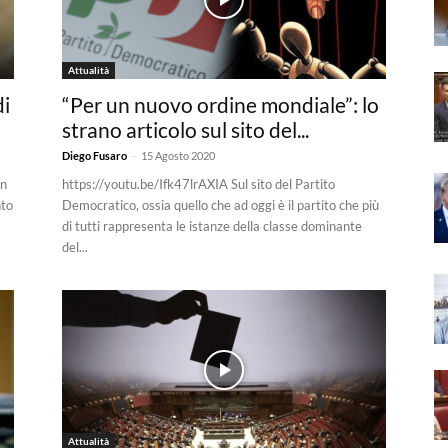
Attualità
di
“Per un nuovo ordine mondiale”: lo
strano articolo sul sito del...
-
Diego Fusaro
15 Agosto 2020
in
https://youtu.be/Ifk47lrAXIA Sul sito del Partito
nto
Democratico, ossia quello che ad oggi è il partito che più
di tutti rappresenta le istanze della classe dominante
del...
Attualità