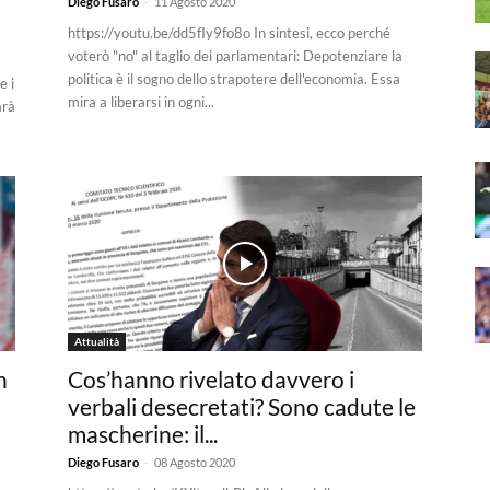
-
Diego Fusaro
11 Agosto 2020
https://youtu.be/dd5fIy9fo8o In sintesi, ecco perché
voterò "no" al taglio dei parlamentari: Depotenziare la
politica è il sogno dello strapotere dell'economia. Essa
e i
mira a liberarsi in ogni...
arà
Attualità
n
Cos’hanno rivelato davvero i
verbali desecretati? Sono cadute le
mascherine: il...
-
Diego Fusaro
08 Agosto 2020