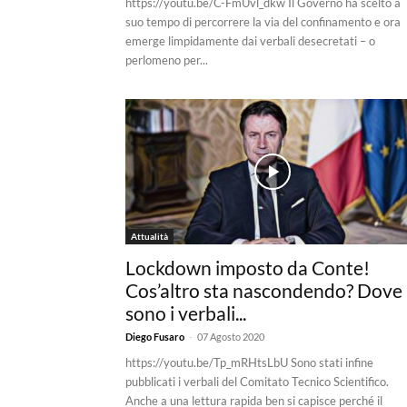
https://youtu.be/C-FmUvl_dkw Il Governo ha scelto a
suo tempo di percorrere la via del confinamento e ora
emerge limpidamente dai verbali desecretati – o
perlomeno per...
Attualità
Lockdown imposto da Conte!
Cos’altro sta nascondendo? Dove
sono i verbali...
-
Diego Fusaro
07 Agosto 2020
https://youtu.be/Tp_mRHtsLbU Sono stati infine
pubblicati i verbali del Comitato Tecnico Scientifico.
Anche a una lettura rapida ben si capisce perché il