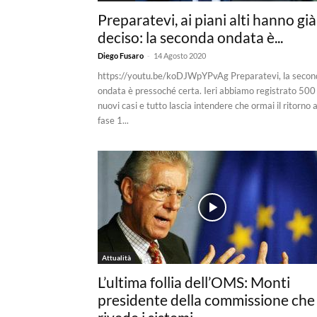
Preparatevi, ai piani alti hanno già
deciso: la seconda ondata è...
-
Diego Fusaro
14 Agosto 2020
https://youtu.be/koDJWpYPvAg Preparatevi, la secon
ondata è pressoché certa. Ieri abbiamo registrato 500
nuovi casi e tutto lascia intendere che ormai il ritorno a
fase 1...
Attualità
L’ultima follia dell’OMS: Monti
presidente della commissione che