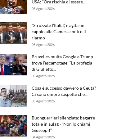
USA: “Ora rischia di essere...
05 Agosto 2026
“Strozzate l’Italia”, e agita un
cappio alla Camera contro il
riarmo
05 Agosto 2026
Bruxelles multa Google e Trump
trova l’escamotage: “La profezia
di Giulietto...
05 Agosto 2026
Cosa è successo davvero a Ceuta?
Ci sono ombre sospette che...
05 Agosto 2026
Buonguerrieri silenziata: bagarre
totale in aula ▷ “Non lo chiami
Giuseppi!”
04 Agosto 2026