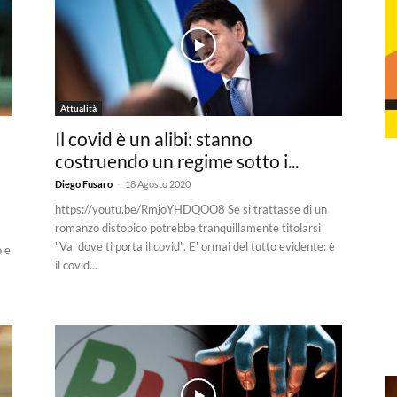
Attualità
Il covid è un alibi: stanno
costruendo un regime sotto i...
-
Diego Fusaro
18 Agosto 2020
https://youtu.be/RmjoYHDQOO8 Se si trattasse di un
romanzo distopico potrebbe tranquillamente titolarsi
"Va' dove ti porta il covid". E' ormai del tutto evidente: è
o e
il covid...