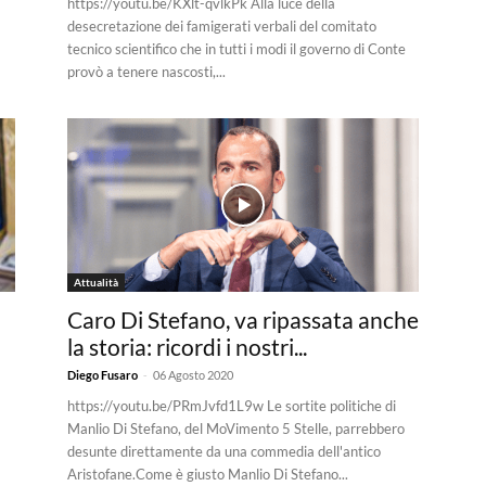
https://youtu.be/KXlt-qvlkPk Alla luce della
desecretazione dei famigerati verbali del comitato
tecnico scientifico che in tutti i modi il governo di Conte
provò a tenere nascosti,...
Attualità
Caro Di Stefano, va ripassata anche
la storia: ricordi i nostri...
-
Diego Fusaro
06 Agosto 2020
https://youtu.be/PRmJvfd1L9w Le sortite politiche di
Manlio Di Stefano, del MoVimento 5 Stelle, parrebbero
desunte direttamente da una commedia dell'antico
Aristofane.Come è giusto Manlio Di Stefano...