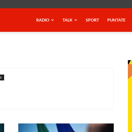
RADIO
TALK
SPORT
PUNTATE
i