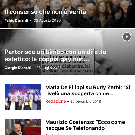
Il consenso che non è verità
Fabio Duranti
-
02 Agosto 2026
Partorisce un bimbo con un difetto
estetico: la coppia gay non...
Giorgio Bianchi
-
26 Luglio 2026
Maria De Filippi su Rudy Zerbi: “Si
rivelò una scoperta come...
Redazione
-
29 Dicembre 2018
Maurizio Costanzo: “Ecco come
nacque Se Telefonando”