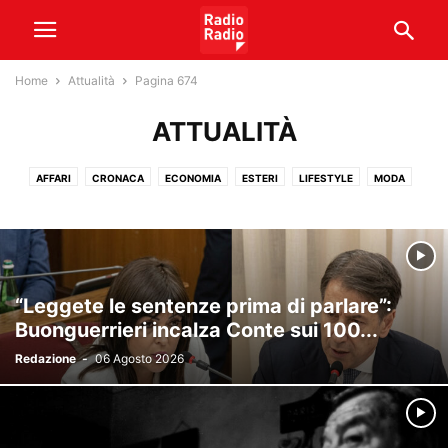
Home
Attualità
Pagina 674
ATTUALITÀ
AFFARI
CRONACA
ECONOMIA
ESTERI
LIFESTYLE
MODA
POLITICA
SALUTE
TECNOLOGIA
VATICANO
VIAGGI
“Leggete le sentenze prima di parlare”:
Buonguerrieri incalza Conte sui 100...
Redazione
-
06 Agosto 2026