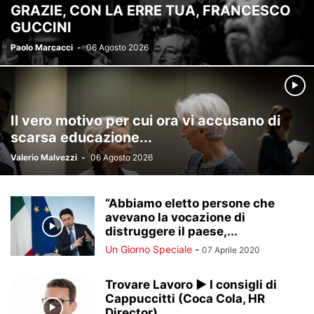
GRAZIE, CON LA ERRE TUA, FRANCESCO
GUCCINI
Paolo Marcacci
-
06 Agosto 2026
Il vero motivo per cui ora vi accusano di
scarsa educazione...
Valerio Malvezzi
-
06 Agosto 2026
“Abbiamo eletto persone che
avevano la vocazione di
distruggere il paese,...
Un Giorno Speciale
-
07 Aprile 2020
Trovare Lavoro ► I consigli di
Cappuccitti (Coca Cola, HR
Director)