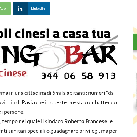
App
Linkedin
ma in una cittadina di 5mila abitanti: numeri “da
ovincia di Pavia che in queste ore sta combattendo
di persone.
i, tempo nel quale il sindaco
Roberto Francese
le
ti sanitari speciali o guadagnare privilegi, ma per