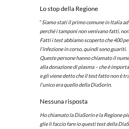
Lo stop della Regione
“
Siamo stati il primo comune in Italia ad av
perché i tamponi non venivano fatti, non
Fatti i test abbiamo scoperto che 400 pe
l’infezione in corso, quindi sono guariti.
Queste persone hanno chiamato il num
alla donazione di plasma – che è import
e gli viene detto che il test fatto non è 
l’unico era quello della DiaSorin.
Nessuna risposta
Ho chiamato la DiaSorin e la Regione più 
glie li faccio fare io questi test della D