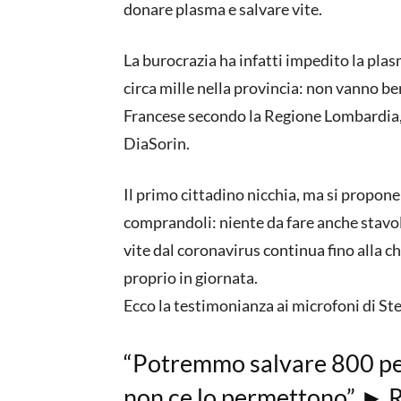
donare plasma e salvare vite.
La burocrazia ha infatti impedito la plas
circa mille nella provincia: non vanno ben
Francese secondo la Regione Lombardia, 
DiaSorin.
Il primo cittadino nicchia, ma si propone 
comprandoli: niente da fare anche stavolt
vite dal coronavirus continua fino alla 
proprio in giornata.
Ecco la testimonianza ai microfoni di Ste
“Potremmo salvare 800 pe
non ce lo permettono” ► 