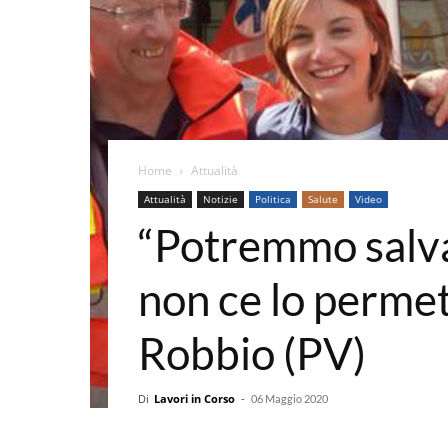
Home
Attualità
Attualità
Notizie
Politica
Salute
Video
“Potremmo salva
non ce lo perme
Robbio (PV)
Di
Lavori in Corso
-
06 Maggio 2020