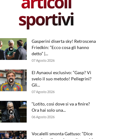
articoli
sportivi
Gasperini diserta sky! Retroscena
Friedkin: “Ecco cosa gli hanno
detto” |...
07 Agosto 2026
El Aynaoui esclusivo: “Gasp? Vi
svelo il suo metodo! Pellegrini?
Gli...
07 Agosto 2026
“Lotito, così dove si va a finire?
Ora hai solo una...
06 Agosto 2026
Vocalelli smonta Gattuso: “Dice