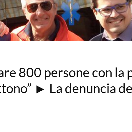
re 800 persone con la 
ttono” ► La denuncia del