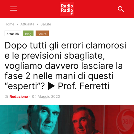
Home
Attualità
Salute
Attualità
Blog
Salute
Dopo tutti gli errori clamorosi
e le previsioni sbagliate,
vogliamo davvero lasciare la
fase 2 nelle mani di questi
“esperti”? ► Prof. Ferretti
Di
Redazione
-
04 Maggio 2020