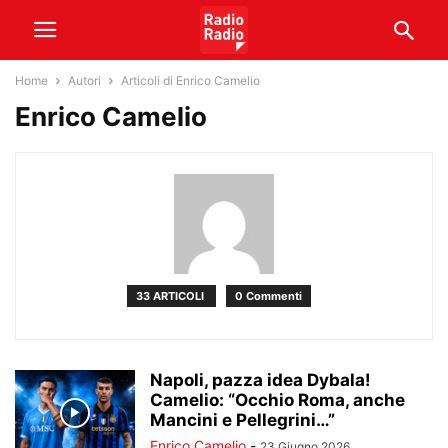
Home
Autori
Articoli di Enrico Camelio
Enrico Camelio
33 ARTICOLI
0 Commenti
Napoli, pazza idea Dybala!
Camelio: “Occhio Roma, anche
Mancini e Pellegrini…”
Enrico Camelio
-
23 Giugno 2026