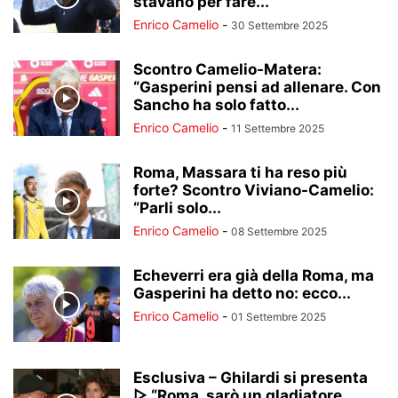
stavano per fare...
Enrico Camelio
-
30 Settembre 2025
Scontro Camelio-Matera:
“Gasperini pensi ad allenare. Con
Sancho ha solo fatto...
Enrico Camelio
-
11 Settembre 2025
Roma, Massara ti ha reso più
forte? Scontro Viviano-Camelio:
“Parli solo...
Enrico Camelio
-
08 Settembre 2025
Echeverri era già della Roma, ma
Gasperini ha detto no: ecco...
Enrico Camelio
-
01 Settembre 2025
Esclusiva – Ghilardi si presenta
▷ “Roma, sarò un gladiatore.