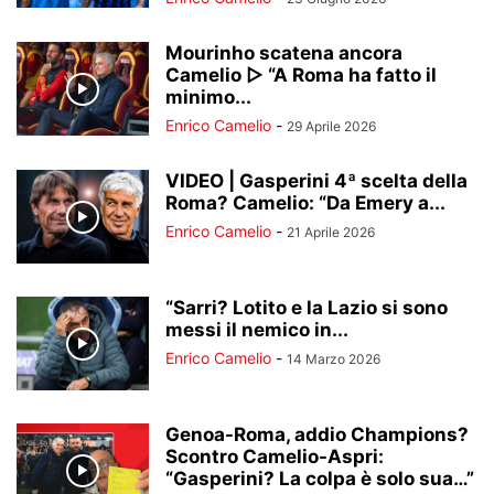
Mourinho scatena ancora
Camelio ▷ “A Roma ha fatto il
minimo...
Enrico Camelio
-
29 Aprile 2026
VIDEO | Gasperini 4ª scelta della
Roma? Camelio: “Da Emery a...
Enrico Camelio
-
21 Aprile 2026
“Sarri? Lotito e la Lazio si sono
messi il nemico in...
Enrico Camelio
-
14 Marzo 2026
Genoa-Roma, addio Champions?
Scontro Camelio-Aspri:
“Gasperini? La colpa è solo sua…”