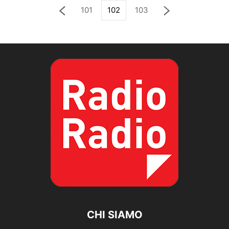
101
102
103
CHI SIAMO