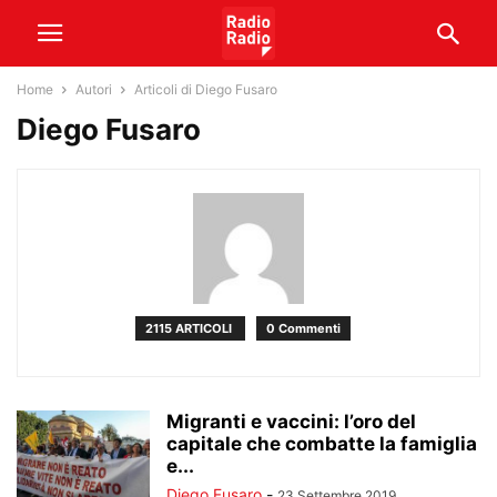
Home
Autori
Articoli di Diego Fusaro
Diego Fusaro
2115 ARTICOLI
0 Commenti
Migranti e vaccini: l’oro del
capitale che combatte la famiglia
e...
Diego Fusaro
-
23 Settembre 2019