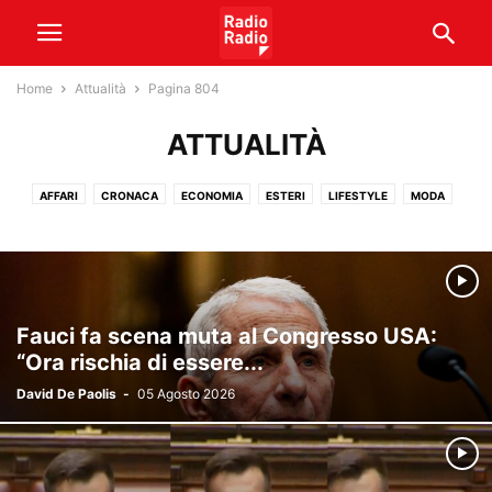
Home
Attualità
Pagina 804
ATTUALITÀ
AFFARI
CRONACA
ECONOMIA
ESTERI
LIFESTYLE
MODA
POLITICA
SALUTE
TECNOLOGIA
VATICANO
VIAGGI
Fauci fa scena muta al Congresso USA:
“Ora rischia di essere...
David De Paolis
-
05 Agosto 2026