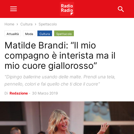
Home
Cultura
Spettacolo
Attualità
Moda
Cultura
Spettacolo
Matilde Brandi: “Il mio
compagno è interista ma il
mio cuore giallorosso”
"Dipingo ballerine usando delle malte. Prendi una tela,
pennello, colori e fai quello che ti dice il cuore"
Di
Redazione
-
30 Marzo 2019