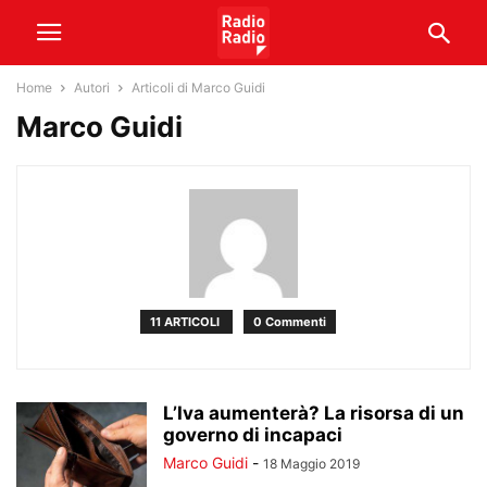
Home
Autori
Articoli di Marco Guidi
Marco Guidi
11 ARTICOLI
0 Commenti
L’Iva aumenterà? La risorsa di un
governo di incapaci
Marco Guidi
-
18 Maggio 2019