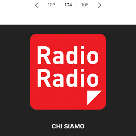
103
104
105
CHI SIAMO