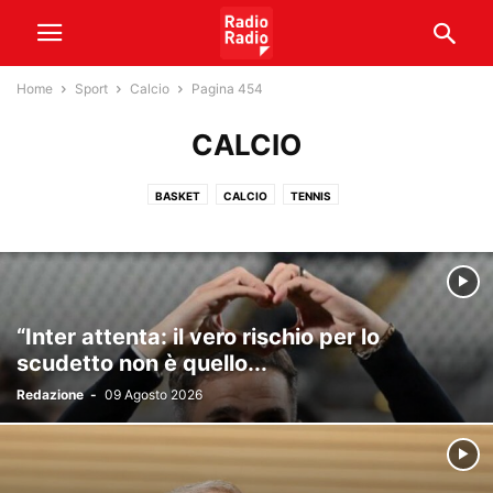
Home
Sport
Calcio
Pagina 454
CALCIO
BASKET
CALCIO
TENNIS
“Inter attenta: il vero rischio per lo
scudetto non è quello...
Redazione
-
09 Agosto 2026