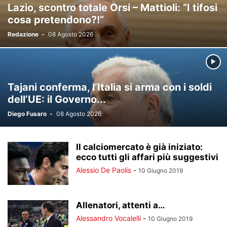
Lazio, scontro totale Orsi – Mattioli: “I tifosi
cosa pretendono?!”
Redazione
-
08 Agosto 2026
Tajani conferma, l’Italia si arma con i soldi
dell’UE: il Governo...
Diego Fusaro
-
08 Agosto 2026
Il calciomercato è già iniziato:
ecco tutti gli affari più suggestivi
Alessio De Paolis
-
10 Giugno 2019
Allenatori, attenti a…
Alessandro Vocalelli
-
10 Giugno 2019