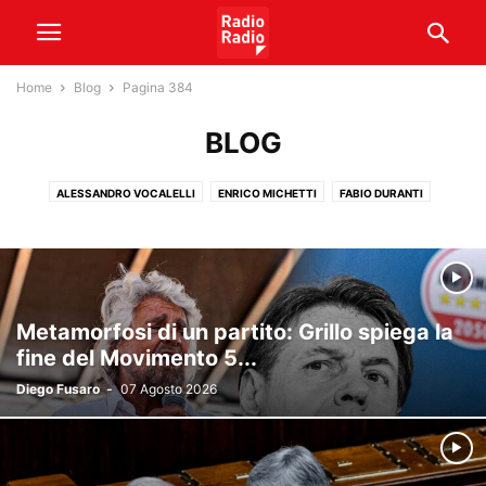
Home
Blog
Pagina 384
BLOG
ALESSANDRO VOCALELLI
ENRICO MICHETTI
FABIO DURANTI
FRANCESCO VERGOVICH
FRANCO MELLI
FURIO FOCOLARI
ILARIO DI GIOVAMBATTISTA
MALVEZZI QUOTIDIANI
NANDO ORSI
PAOLO MARCACCI
PUNTO & ACCAPO
RADIOATTIVITÀ
ROBERTO PRUZZO
STEFANO MOLINARI
TONY DAMASCELLI
Metamorfosi di un partito: Grillo spiega la
fine del Movimento 5...
Diego Fusaro
-
07 Agosto 2026