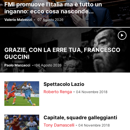
FMI promuove l’Italia ma è tutto un
inganno: ecco cosa nasconde...
Valerio Malvezzi
-
07 Agosto 2026
GRAZIE, CON LA ERRE TUA, FRANCESCO
GUCCINI
Paolo Marcacci
-
06 Agosto 2026
Spettacolo Lazio
Roberto Renga
-
04 Novembre 2018
Capitale, squadre galleggianti
Tony Damascelli
-
04 Novembre 2018