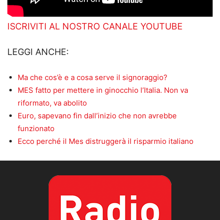
ISCRIVITI AL NOSTRO CANALE YOUTUBE
LEGGI ANCHE:
Ma che cos’è e a cosa serve il signoraggio?
MES fatto per mettere in ginocchio l’Italia. Non va
riformato, va abolito
Euro, sapevano fin dall’inizio che non avrebbe
funzionato
Ecco perché il Mes distruggerà il risparmio italiano