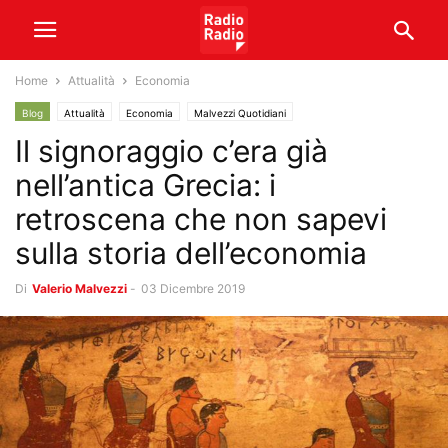
Home
Attualità
Economia
Blog
Attualità
Economia
Malvezzi Quotidiani
Il signoraggio c’era già
nell’antica Grecia: i
retroscena che non sapevi
sulla storia dell’economia
Di
Valerio Malvezzi
-
03 Dicembre 2019