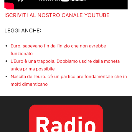
ISCRIVITI AL NOSTRO CANALE YOUTUBE
LEGGI ANCHE:
Euro, sapevano fin dall’inizio che non avrebbe
funzionato
L’Euro è una trappola. Dobbiamo uscire dalla moneta
unica prima possibile
Nascita dell’euro: c’è un particolare fondamentale che in
molti dimenticano