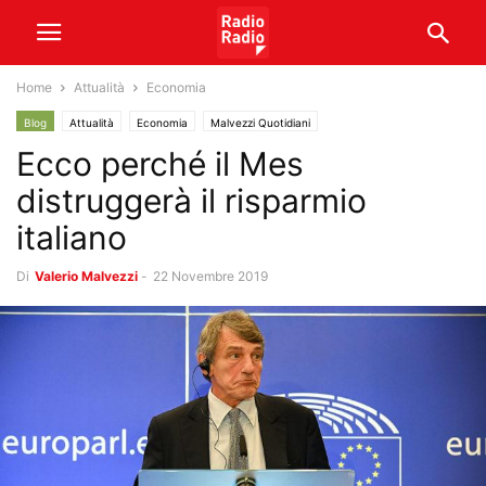
Home
Attualità
Economia
Blog
Attualità
Economia
Malvezzi Quotidiani
Ecco perché il Mes
distruggerà il risparmio
italiano
Di
Valerio Malvezzi
-
22 Novembre 2019