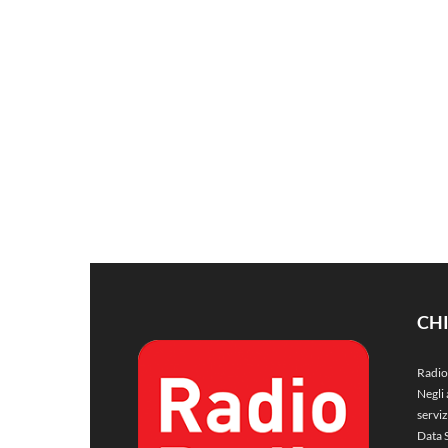
CH
Radio
Negli 
servi
Data 