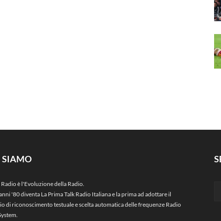
I SIAMO
S
 Radio è l'Evoluzione della Radio.
anni '80 diventa La Prima Talk Radio Italiana e la prima ad adottare il
zio di riconoscimento testuale e scelta automatica delle frequenze Radio
System.