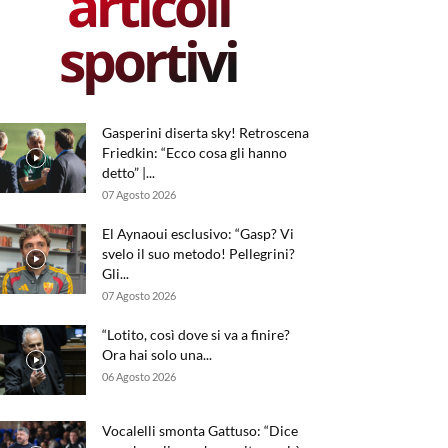
articoli
sportivi
Gasperini diserta sky! Retroscena
Friedkin: “Ecco cosa gli hanno
detto” |...
07 Agosto 2026
El Aynaoui esclusivo: “Gasp? Vi
svelo il suo metodo! Pellegrini?
Gli...
07 Agosto 2026
“Lotito, così dove si va a finire?
Ora hai solo una...
06 Agosto 2026
Vocalelli smonta Gattuso: “Dice