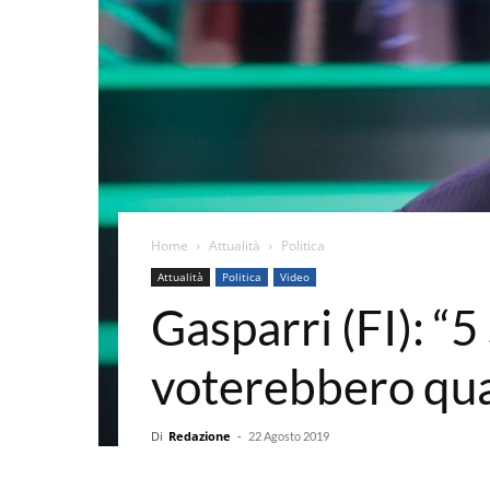
Home
Attualità
Politica
Attualità
Politica
Video
Gasparri (FI): “5
voterebbero qua
Di
Redazione
-
22 Agosto 2019