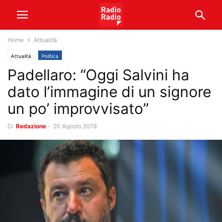
Home
Attualità
Attualità
Politica
Padellaro: “Oggi Salvini ha
dato l’immagine di un signore
un po’ improvvisato”
Di
Redazione
-
20 Agosto 2019