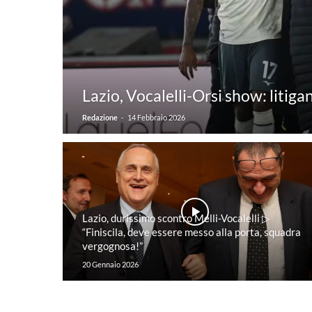
Lazio, Vocalelli-Orsi show: litig
-
Redazione
14 Febbraio 2026
Lazio, durissimo scontro Melli-Vocalelli ▷
“Finiscila, deve essere messo alla porta, squadra
vergognosa!”
20 Gennaio 2026