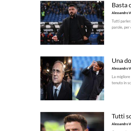
Basta 
Alessandro Vo
Tutti parler
parole, per 
Una dop
Alessandro Vo
La migliore
tenuto in s
Tutti 
Alessandro Vo