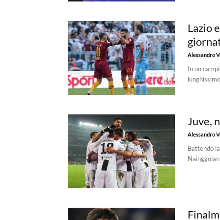
Lazio 
giorna
Alessandro Vo
In un campio
lunghissimo
Juve, n
Alessandro Vo
Battendo la 
Nainggolan d
Finalm