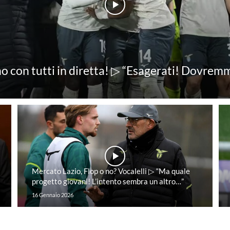
ano con tutti in diretta! ▷ “Esagerati! Dovrem
Mercato Lazio, Flop o no? Vocalelli ▷ “Ma quale
progetto giovani! L’intento sembra un altro…”
16 Gennaio 2026