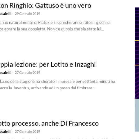
con Ringhio: Gattuso è uno vero
-
calelli
29 Gennaio 2019
anno naturalmente di Piatek e si sprecheranno i titoli, i giochi di
celebrare la sua doppietta. Non c’è dubbio che sia stato lui...
pia lezione: per Lotito e Inzaghi
-
calelli
27 Gennaio 2019
 Lazio della stagione ha sfiorato l’impresa e per settanta minuti ha
cacco la Juventus, arrivando ad un passo dal timbrare...
sotto processo, anche Di Francesco
-
calelli
27 Gennaio 2019