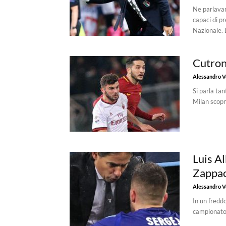
Ne parlavam
capaci di p
Nazionale. L
Cutron
Alessandro Vo
Si parla tan
Milan scopr
Luis A
Zappa
Alessandro Vo
In un freddo
campionato. 