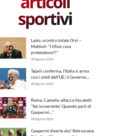
articoli
sportivi
Lazio, scontro totale Orsi –
Mattioli: “I tifosi cosa
pretendono?!”
08 Agosto 2026
Tajani conferma, l’Italia si arma
con i soldi dell’UE: il Governo...
08 Agosto 2026
Roma, Camelio attacca Vocalelli:
“Sei incoerente! Quando parli di
Gasperini…”
08 Agosto 2026
Gasperini diserta sky! Retroscena