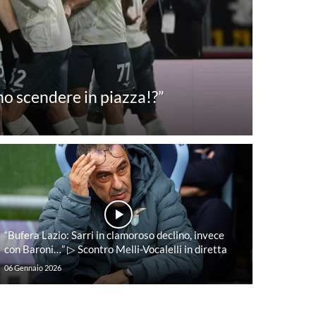
mo scendere in piazza!?”
“Bufera Lazio: Sarri in clamoroso declino, invece
con Baroni…” ▷ Scontro Melli-Vocalelli in diretta
06 Gennaio 2026