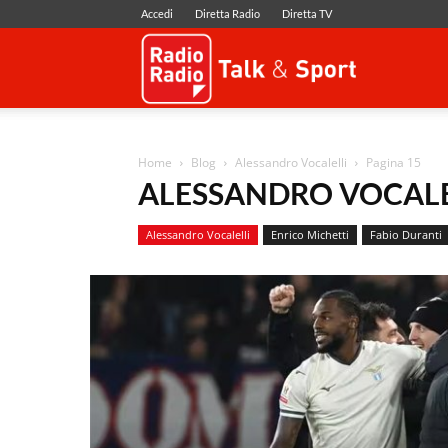
Accedi
Diretta Radio
Diretta TV
Radio
Radio
Home
Blog
Alessandro Vocalelli
Pagina 15
ALESSANDRO VOCALE
Alessandro Vocalelli
Enrico Michetti
Fabio Duranti