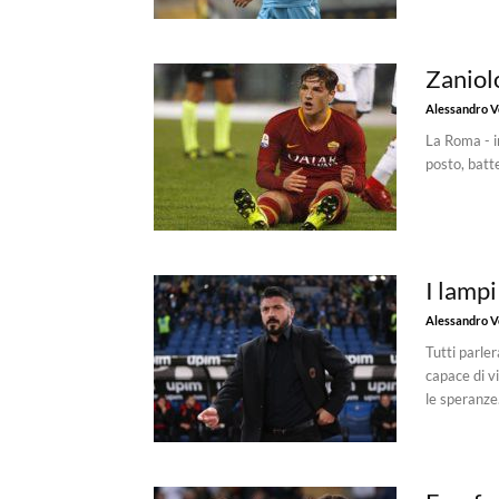
Zaniol
Alessandro Vo
La Roma - in
posto, batte
I lampi
Alessandro Vo
Tutti parle
capace di v
le speranze.