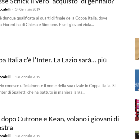
sse Schick il vero “acquisto” di gennaio?
-
calelli
14 Gennaio 2019
 dunque qualificata ai quarti di finale della Coppa Italia, dove
a Fiorentina di Chiesa e Simeone. E se i giovani viola...
a Italia c’è l’Inter. La Lazio sarà… più
-
calelli
13 Gennaio 2019
zio conosce ufficialmente il nome della sua rivale in Coppa Italia. Si
Inter di Spalletti che ha battuto in maniera larga...
 dopo Cutrone e Kean, volano i giovani di
ostra
-
calelli
13 Gennaio 2019