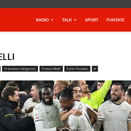
RADIO
TALK
SPORT
PUNTATE
LLI
Francesco Vergovich
Franco Melli
Furio Focolari