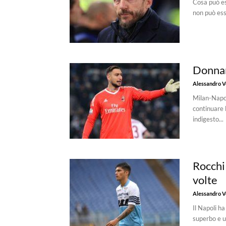
Cosa può es
non può esse
Donnar
Alessandro Vo
Milan-Napoli
continuare 
indigesto...
Rocchi 
volte
Alessandro Vo
Il Napoli h
superbo e un