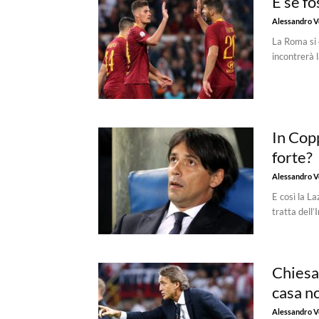
E se fo
Alessandro Vo
La Roma si è
incontrerà l
In Copp
forte?
Alessandro Vo
E così la La
tratta dell’
Chiesa
casa n
Alessandro Vo