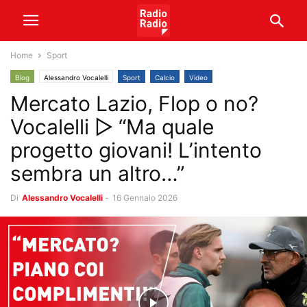
Home
Sport
Blog
Alessandro Vocalelli
Sport
Calcio
Video
Mercato Lazio, Flop o no?
Vocalelli ▷ “Ma quale
progetto giovani! L’intento
sembra un altro…”
Di
Alessandro Vocalelli
-
16 Gennaio 2026