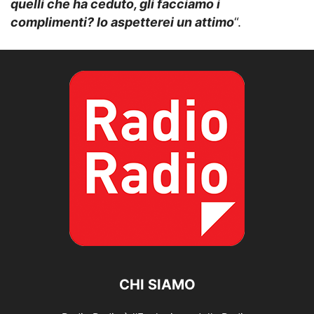
quelli che ha ceduto, gli facciamo i
complimenti? Io aspetterei un attimo
“.
CHI SIAMO