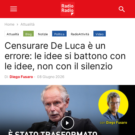
Home
Attualità
Attualità
Blog
Notizie
Politica
RadioAttività
Video
Censurare De Luca è un
errore: le idee si battono con
le idee, non con il silenzio
Di
Diego Fusaro
-
08 Giugno 2026