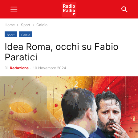
Home
Sport
Calcio
Sport
Calcio
Idea Roma, occhi su Fabio
Paratici
Di
Redazione
-
10 Novembre 2024