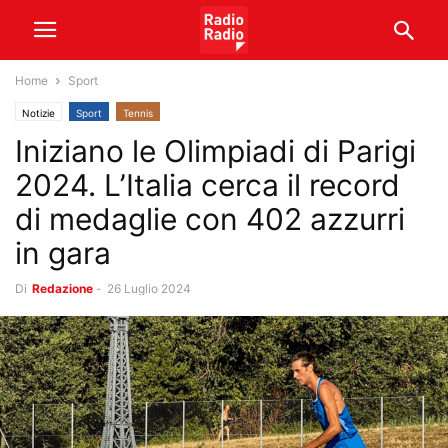
Home
Sport
Notizie
Sport
Tennis
Iniziano le Olimpiadi di Parigi
2024. L’Italia cerca il record
di medaglie con 402 azzurri
in gara
Di
Redazione
-
26 Luglio 2024