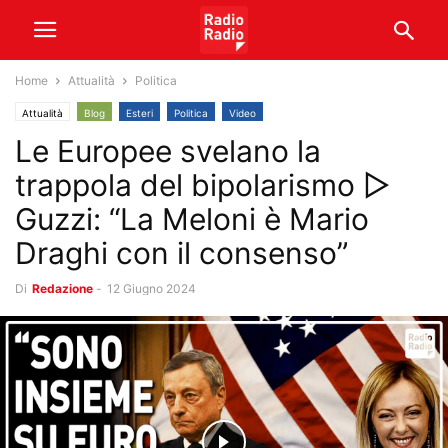
Home
Attualità
Politica
Attualità
Blog
Esteri
Politica
Video
Le Europee svelano la
trappola del bipolarismo ▷
Guzzi: “La Meloni è Mario
Draghi con il consenso”
Di
Redazione
-
12 Giugno 2024