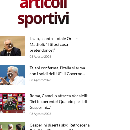
articoli
sportivi
Lazio, scontro totale Orsi –
Mattioli: “I tifosi cosa
pretendono?!”
08 Agosto 2026
Tajani conferma, l’Italia si arma
con i soldi dell’UE: il Governo...
08 Agosto 2026
Roma, Camelio attacca Vocalelli:
“Sei incoerente! Quando parli di
Gasperini…”
08 Agosto 2026
Gasperini diserta sky! Retroscena