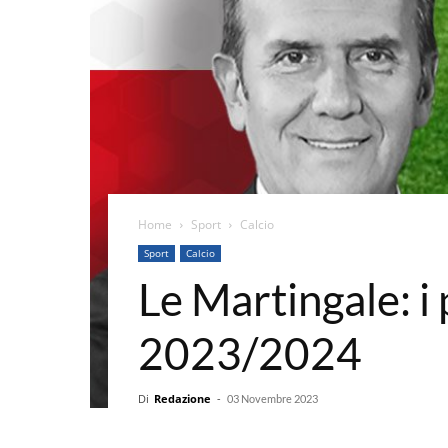
Home
Sport
Calcio
Sport
Calcio
Le Martingale: i 
2023/2024
Di
Redazione
-
03 Novembre 2023