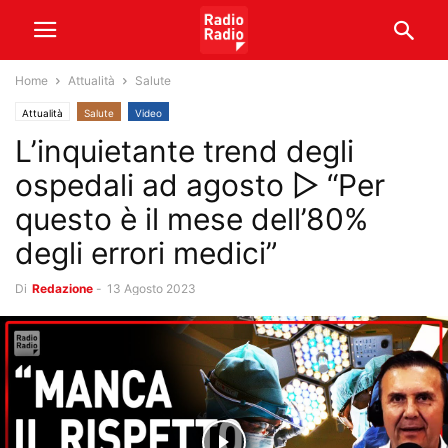
Home
Attualità
Salute
Attualità
Salute
Video
L’inquietante trend degli
ospedali ad agosto ▷ “Per
questo è il mese dell’80%
degli errori medici”
Di
Redazione
-
13 Agosto 2023