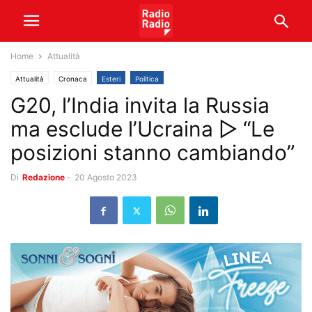
Home
Attualità
Attualità
Cronaca
Esteri
Politica
G20, l’India invita la Russia
ma esclude l’Ucraina ▷ “Le
posizioni stanno cambiando”
Di
Redazione
-
20 Agosto 2023