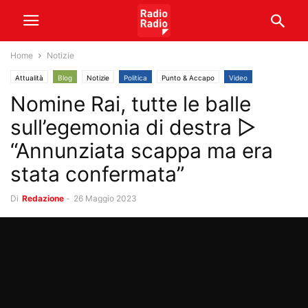
Home
Notizie
Attualità
Blog
Notizie
Politica
Punto & Accapo
Video
Nomine Rai, tutte le balle
sull’egemonia di destra ▷
“Annunziata scappa ma era
stata confermata”
Di
Redazione
-
26 Maggio 2023