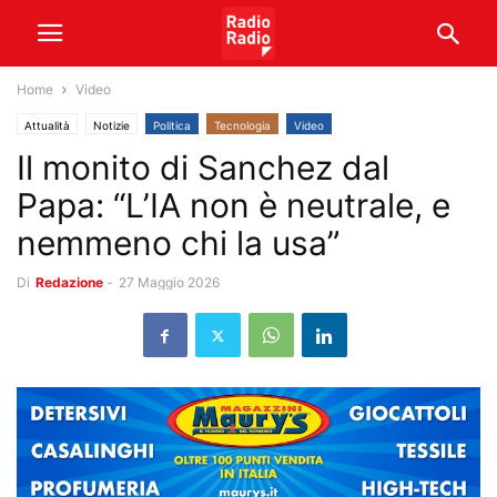
Home
Video
Attualità
Notizie
Politica
Tecnologia
Video
Il monito di Sanchez dal
Papa: “L’IA non è neutrale, e
nemmeno chi la usa”
Di
Redazione
-
27 Maggio 2026