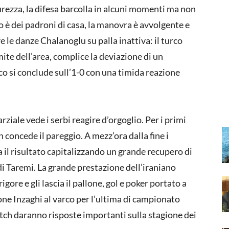
curezza, la difesa barcolla in alcuni momenti ma non
o è dei padroni di casa, la manovra è avvolgente e
e le danze Chalanoglu su palla inattiva: il turco
mite dell’area, complice la deviazione di un
co si conclude sull’1-0 con una timida reazione
rziale vede i serbi reagire d’orgoglio. Per i primi
n concede il pareggio. A mezz’ora dalla fine i
 il risultato capitalizzando un grande recupero di
di Taremi. La grande prestazione dell’iraniano
igore e gli lascia il pallone, gol e poker portato a
one Inzaghi al varco per l’ultima di campionato
atch daranno risposte importanti sulla stagione dei