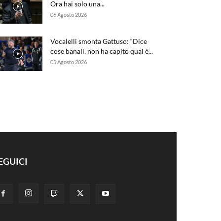
Ora hai solo una...
06 Agosto 2026
Vocalelli smonta Gattuso: “Dice
cose banali, non ha capito qual è...
05 Agosto 2026
EGUICI