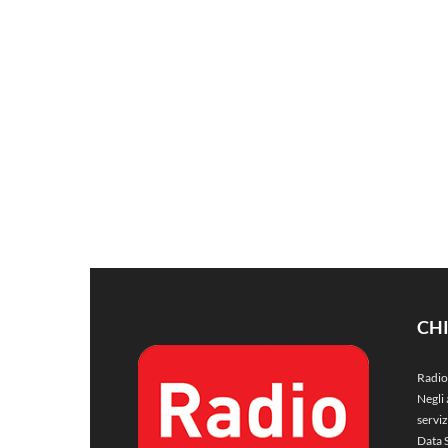
CH
Radio
Negli 
servi
Data 