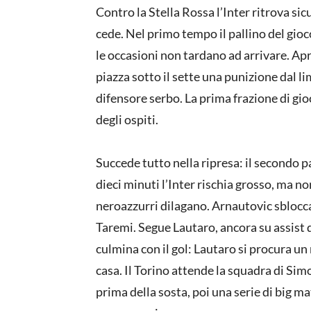
Contro la Stella Rossa l’Inter ritrova si
cede. Nel primo tempo il pallino del gioc
le occasioni non tardano ad arrivare. Apr
piazza sotto il sette una punizione dal li
difensore serbo. La prima frazione di gio
degli ospiti.
Succede tutto nella ripresa: il secondo pa
dieci minuti l’Inter rischia grosso, ma no
neroazzurri dilagano. Arnautovic sblocca
Taremi. Segue Lautaro, ancora su assist 
culmina con il gol: Lautaro si procura un r
casa. Il Torino attende la squadra di Sim
prima della sosta, poi una serie di big m