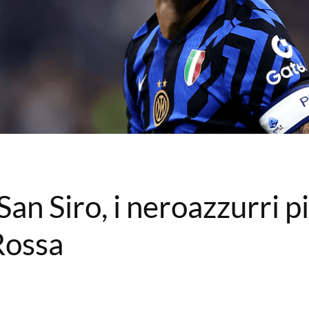
an Siro, i neroazzurri p
 Rossa