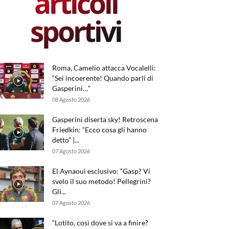
articoli
sportivi
Roma, Camelio attacca Vocalelli:
“Sei incoerente! Quando parli di
Gasperini…”
08 Agosto 2026
Gasperini diserta sky! Retroscena
Friedkin: “Ecco cosa gli hanno
detto” |...
07 Agosto 2026
El Aynaoui esclusivo: “Gasp? Vi
svelo il suo metodo! Pellegrini?
Gli...
07 Agosto 2026
“Lotito, così dove si va a finire?