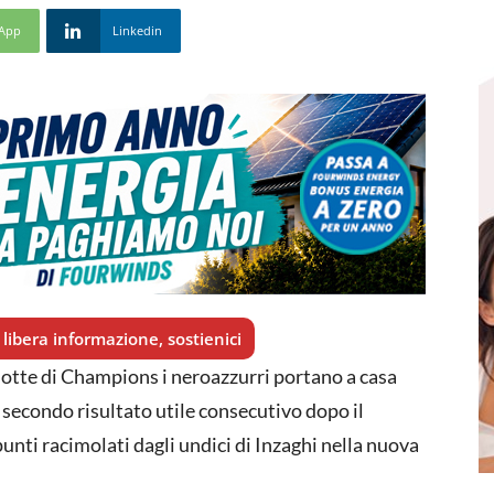
App
Linkedin
libera informazione, sostienici
 notte di Champions i neroazzurri portano a casa
l secondo risultato utile consecutivo dopo il
unti racimolati dagli undici di Inzaghi nella nuova