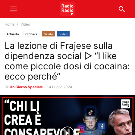
Home
Video
Attualità
Cronaca
Salute
Video
La lezione di Frajese sulla
dipendenza social ▷ “I like
come piccole dosi di cocaina:
ecco perché”
Di
Un Giorno Speciale
-
14 Luglio 2024