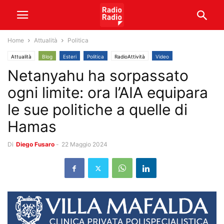
Home
Attualità
Politica
Attualità
Blog
Esteri
Politica
RadioAttività
Video
Netanyahu ha sorpassato
ogni limite: ora l’AIA equipara
le sue politiche a quelle di
Hamas
Di
Diego Fusaro
-
22 Maggio 2024