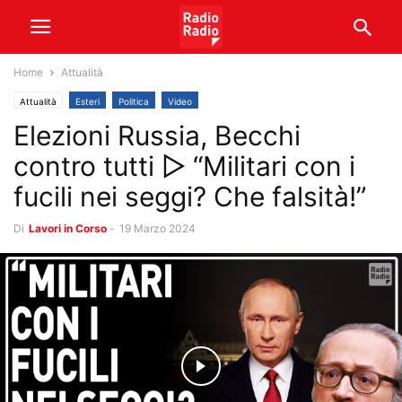
Home
Attualità
Attualità
Esteri
Politica
Video
Elezioni Russia, Becchi
contro tutti ▷ “Militari con i
fucili nei seggi? Che falsità!”
Di
Lavori in Corso
-
19 Marzo 2024