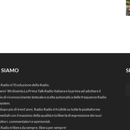
I SIAMO
S
 Radio è l'Evoluzione della Radio.
anni '80 diventa La Prima Talk Radio Italiana e la prima ad adottare il
zio di riconoscimento testuale e scelta automatica delle frequenze Radio
System.
dopo più di trent'anni, Radio Radio è fruibile su tutte le piattaforme
ediali con il massimo della qualità e la libertà di espressione dei suoi
ttori, commentatori e opinionisti.
 Radio è libera da sempre, libera per sempre!