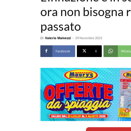
ora non bisogna ri
passato
Di
Valerio Malvezzi
-
09 Novembre 2023
Facebook
X
Whats