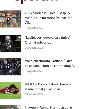
El Aynaoui esclusivo: “Gasp? Vi
svelo il suo metodo! Pellegrini?
Gli...
07 Agosto 2026
“Lotito, così dove si va a finire?
Ora hai solo una...
06 Agosto 2026
Vocalelli smonta Gattuso: “Dice
cose banali, non ha capito qual è...
05 Agosto 2026
VIDEO | Paura Dybala: lascia lo
stadio con il ghiaccio al...
04 Agosto 2026
Newport-Roma, Hermoso gol e