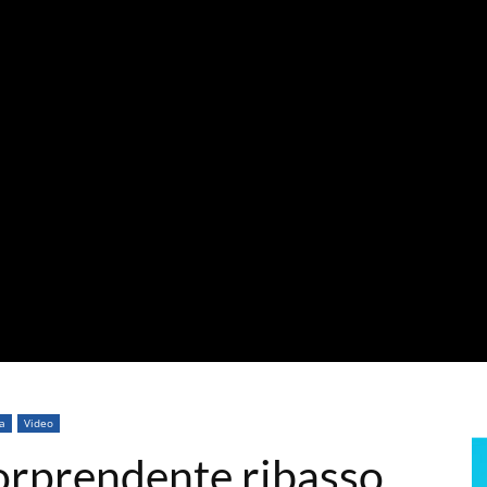
ca
Video
 sorprendente ribasso,