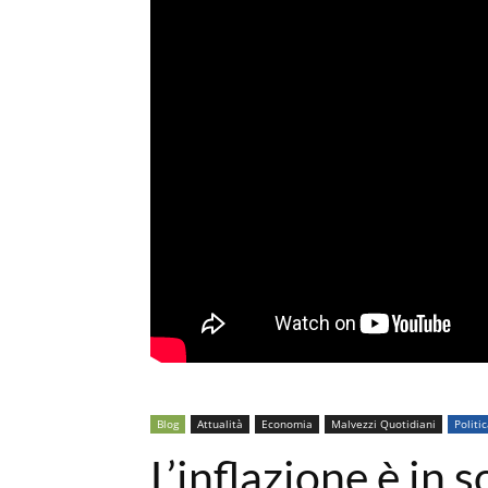
Blog
Attualità
Economia
Malvezzi Quotidiani
Politi
L’inflazione è in