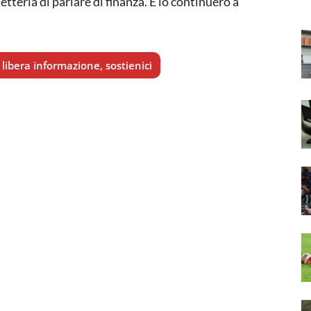
tterla di parlare di finanza. E io continuerò a
libera informazione, sostienici