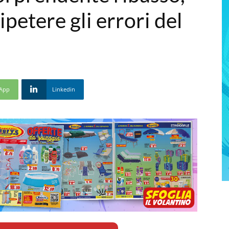
petere gli errori del
App
Linkedin