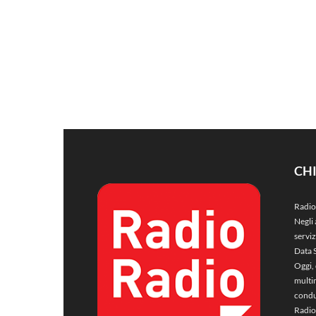
CH
Radio
Negli 
servi
Data 
Oggi, 
multim
condu
Radio