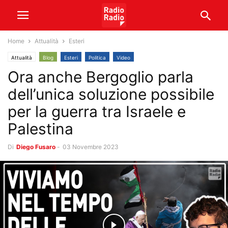
Home
Attualità
Esteri
Attualità
Blog
Esteri
Politica
Video
Ora anche Bergoglio parla
dell’unica soluzione possibile
per la guerra tra Israele e
Palestina
Di
Diego Fusaro
-
03 Novembre 2023