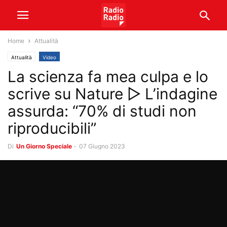
Home
Attualità
Attualità
Video
La scienza fa mea culpa e lo
scrive su Nature ▷ L’indagine
assurda: “70% di studi non
riproducibili”
Di
Un Giorno Speciale
-
07 Giugno 2023