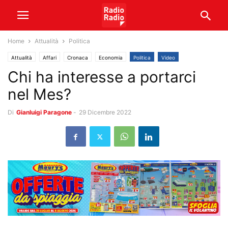
Home
Attualità
Politica
Attualità
Affari
Cronaca
Economia
Politica
Video
Chi ha interesse a portarci
nel Mes?
Di
Gianluigi Paragone
-
29 Dicembre 2022