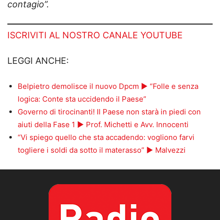
contagio”.
ISCRIVITI AL NOSTRO CANALE YOUTUBE
LEGGI ANCHE:
Belpietro demolisce il nuovo Dpcm ► “Folle e senza
logica: Conte sta uccidendo il Paese”
Governo di tirocinanti! Il Paese non starà in piedi con
aiuti della Fase 1 ► Prof. Michetti e Avv. Innocenti
“Vi spiego quello che sta accadendo: vogliono farvi
togliere i soldi da sotto il materasso” ► Malvezzi