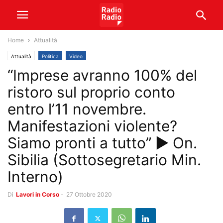
Home
Attualità
Attualità
Politica
Video
“Imprese avranno 100% del
ristoro sul proprio conto
entro l’11 novembre.
Manifestazioni violente?
Siamo pronti a tutto” ► On.
Sibilia (Sottosegretario Min.
Interno)
Di
Lavori in Corso
-
27 Ottobre 2020