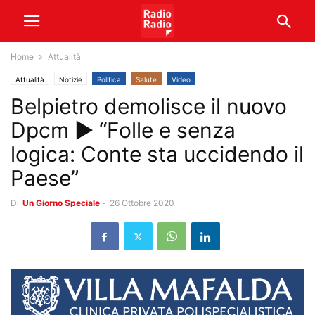
Home
Attualità
Attualità
Notizie
Politica
Salute
Video
Belpietro demolisce il nuovo
Dpcm ► “Folle e senza
logica: Conte sta uccidendo il
Paese”
Di
Un Giorno Speciale
-
26 Ottobre 2020