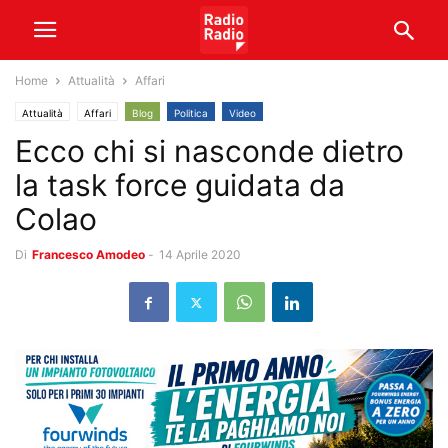
Home
Attualità
Affari
Attualità
Affari
Blog
Politica
Video
Ecco chi si nasconde dietro
la task force guidata da
Colao
Di
Francesco Amodeo
-
14 Aprile 2020