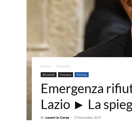
Home
Attualità
Attualità
Cronaca
Politica
Emergenza rifiut
Lazio ► La spieg
Di
Lavori in Corso
-
27 Novembre 2019