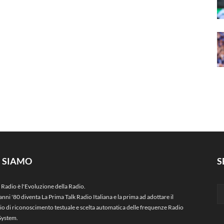
I SIAMO
S
 Radio è l'Evoluzione della Radio.
anni '80 diventa La Prima Talk Radio Italiana e la prima ad adottare il
zio di riconoscimento testuale e scelta automatica delle frequenze Radio
System.