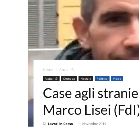
Home
Attualità
Attualità
Cronaca
Notizie
Politica
Video
Case agli stranie
Marco Lisei (FdI
Di
Lavori in Corso
-
11 Novembre 2019