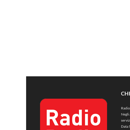
CH
Radio
Negli 
servi
Data 