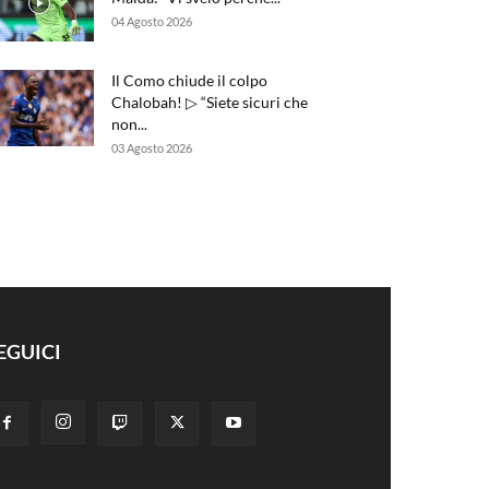
04 Agosto 2026
Il Como chiude il colpo
Chalobah! ▷ “Siete sicuri che
non...
03 Agosto 2026
EGUICI