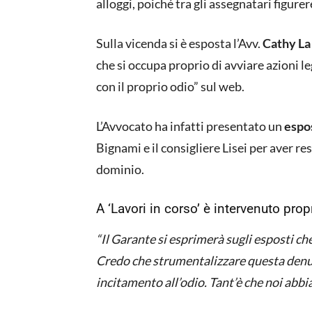
alloggi, poiché tra gli assegnatari figure
Sulla vicenda si è esposta l’Avv.
Cathy La
che si occupa proprio di avviare azioni l
con il proprio odio” sul web.
L’Avvocato ha infatti presentato un
espos
Bignami e il consigliere Lisei per aver r
dominio.
A ‘Lavori in corso’ è intervenuto pro
“Il Garante si esprimerà sugli esposti ch
Credo che strumentalizzare questa denun
incitamento all’odio. Tant’è che noi abbi